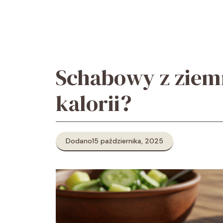
Przejdź
do
treści
Schabowy z ziem
kalorii?
Dodano
15 października, 2025