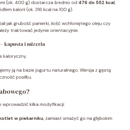
i (ok. 400 g) dostarcza średnio od
476 do 552 kcal
,
em kalorii (ok. 316 kcal na 100 g).
li jak grubość panierki, ilość wchłoniętego oleju czy
eży traktować jedynie orientacyjnie.
 kapusta i mizeria
s kaloryczny.
tujemy ją na bazie jogurtu naturalnego. Wersja z gęstą
czność posiłku.
chabowego?
wprowadzić kilka modyfikacji:
kotlet w piekarniku
, zamiast smażyć go na głębokim