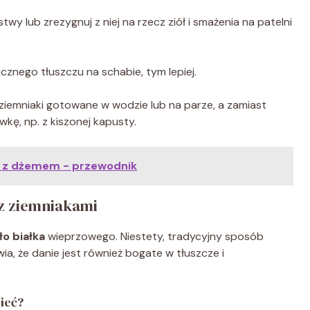
twy lub zrezygnuj z niej na rzecz ziół i smażenia na patelni
cznego tłuszczu na schabie, tym lepiej.
iemniaki gotowane w wodzie lub na parze, a zamiast
kę, np. z kiszonej kapusty.
ik z dżemem - przewodnik
z ziemniakami
o białka
wieprzowego. Niestety, tradycyjny sposób
a, że danie jest również bogate w tłuszcze i
ieć?