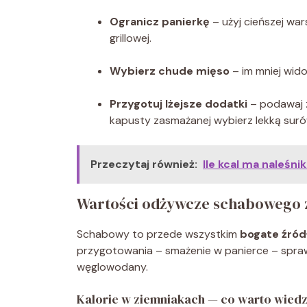
Ogranicz panierkę
– użyj cieńszej wars
grillowej.
Wybierz chude mięso
– im mniej wido
Przygotuj lżejsze dodatki
– podawaj z
kapusty zasmażanej wybierz lekką surów
Przeczytaj również:
Ile kcal ma naleśn
Wartości odżywcze schabowego 
Schabowy to przede wszystkim
bogate źródł
przygotowania – smażenie w panierce – sprawi
węglowodany.
Kalorie w ziemniakach — co warto wiedz