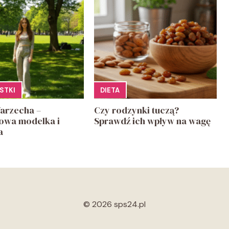
STKI
DIETA
arzecha –
Czy rodzynki tuczą?
iowa modelka i
Sprawdź ich wpływ na wagę
a
© 2026 sps24.pl