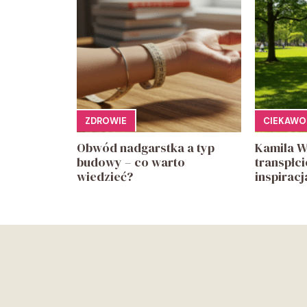
ZDROWIE
CIEKAWO
Obwód nadgarstka a typ
Kamila W
budowy – co warto
transpłc
wiedzieć?
inspiracj