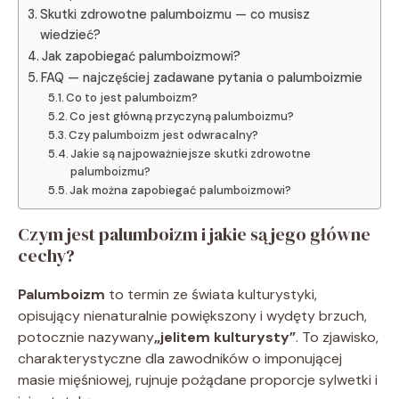
Skutki zdrowotne palumboizmu — co musisz
wiedzieć?
Jak zapobiegać palumboizmowi?
FAQ — najczęściej zadawane pytania o palumboizmie
Co to jest palumboizm?
Co jest główną przyczyną palumboizmu?
Czy palumboizm jest odwracalny?
Jakie są najpoważniejsze skutki zdrowotne
palumboizmu?
Jak można zapobiegać palumboizmowi?
Czym jest palumboizm i jakie są jego główne
cechy?
Palumboizm
to termin ze świata kulturystyki,
opisujący nienaturalnie powiększony i wydęty brzuch,
potocznie nazywany
„jelitem kulturysty”
. To zjawisko,
charakterystyczne dla zawodników o imponującej
masie mięśniowej, rujnuje pożądane proporcje sylwetki i