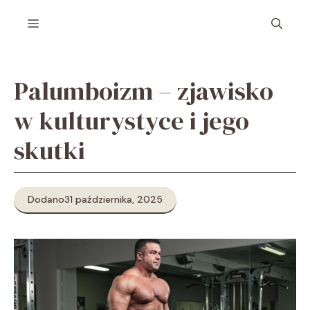
Przejdź
Menu
do
treści
Palumboizm – zjawisko
w kulturystyce i jego
skutki
Dodano
31 października, 2025