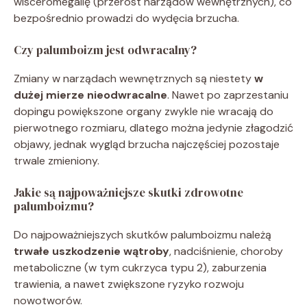
wisceromegalię (przerost narządów wewnętrznych), co
bezpośrednio prowadzi do wydęcia brzucha.
Czy palumboizm jest odwracalny?
Zmiany w narządach wewnętrznych są niestety
w
dużej mierze nieodwracalne
. Nawet po zaprzestaniu
dopingu powiększone organy zwykle nie wracają do
pierwotnego rozmiaru, dlatego można jedynie złagodzić
objawy, jednak wygląd brzucha najczęściej pozostaje
trwale zmieniony.
Jakie są najpoważniejsze skutki zdrowotne
palumboizmu?
Do najpoważniejszych skutków palumboizmu należą
trwałe uszkodzenie wątroby
, nadciśnienie, choroby
metaboliczne (w tym cukrzyca typu 2), zaburzenia
trawienia, a nawet zwiększone ryzyko rozwoju
nowotworów.