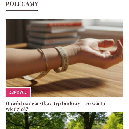
POLECAMY
ZDROWIE
Obwód nadgarstka a typ budowy – co warto
wiedzieć?