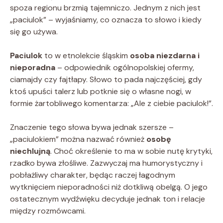
spoza regionu brzmią tajemniczo. Jednym z nich jest
„paciulok” – wyjaśniamy, co oznacza to słowo i kiedy
się go używa.
Paciulok
to w etnolekcie śląskim
osoba niezdarna i
nieporadna
– odpowiednik ogólnopolskiej ofermy,
ciamajdy czy fajtłapy. Słowo to pada najczęściej, gdy
ktoś upuści talerz lub potknie się o własne nogi, w
formie żartobliwego komentarza: „Ale z ciebie paciulok!”.
Znaczenie tego słowa bywa jednak szersze –
„paciulokiem” można nazwać również
osobę
niechlujną
. Choć określenie to ma w sobie nutę krytyki,
rzadko bywa złośliwe. Zazwyczaj ma humorystyczny i
pobłażliwy charakter, będąc raczej łagodnym
wytknięciem nieporadności niż dotkliwą obelgą. O jego
ostatecznym wydźwięku decyduje jednak ton i relacje
między rozmówcami.