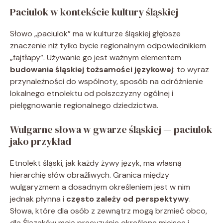
Paciulok w kontekście kultury śląskiej
Słowo „paciulok” ma w kulturze śląskiej głębsze
znaczenie niż tylko bycie regionalnym odpowiednikiem
„fajtłapy”. Używanie go jest ważnym elementem
budowania śląskiej tożsamości językowej
: to wyraz
przynależności do wspólnoty, sposób na odróżnienie
lokalnego etnolektu od polszczyzny ogólnej i
pielęgnowanie regionalnego dziedzictwa.
Wulgarne słowa w gwarze śląskiej — paciulok
jako przykład
Etnolekt śląski, jak każdy żywy język, ma własną
hierarchię słów obraźliwych. Granica między
wulgaryzmem a dosadnym określeniem jest w nim
jednak płynna i
często zależy od perspektywy
.
Słowa, które dla osób z zewnątrz mogą brzmieć obco,
dla Ślązaków mają precyzyjnie określone miejsce i