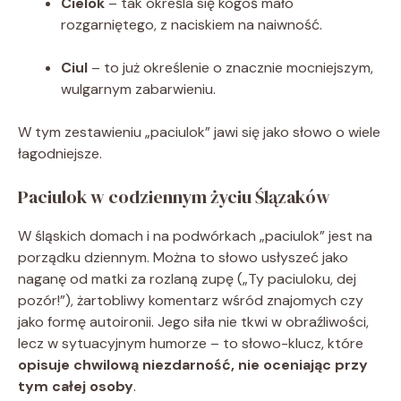
Cielok
– tak określa się kogoś mało
rozgarniętego, z naciskiem na naiwność.
Ciul
– to już określenie o znacznie mocniejszym,
wulgarnym zabarwieniu.
W tym zestawieniu „paciulok” jawi się jako słowo o wiele
łagodniejsze.
Paciulok w codziennym życiu Ślązaków
W śląskich domach i na podwórkach „paciulok” jest na
porządku dziennym. Można to słowo usłyszeć jako
naganę od matki za rozlaną zupę („Ty paciuloku, dej
pozór!”), żartobliwy komentarz wśród znajomych czy
jako formę autoironii. Jego siła nie tkwi w obraźliwości,
lecz w sytuacyjnym humorze – to słowo-klucz, które
opisuje chwilową niezdarność, nie oceniając przy
tym całej osoby
.