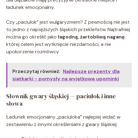
ładunek emocjonalny.
Czy „paciulok” jest wulgaryzmem? Z pewnością nie jest
to jedno z najcięższych śląskich przekleństw. Najtrafniej
można go określić jako
łagodną, żartobliwą naganę
,
której celem jest wytknięcie niezdarności, a nie
upokorzenie rozmówcy.
Przeczytaj również:
Najlepsze prezenty dla
siatkarki - pomysły na wyjątkowe upominki
Słownik gwary śląskiej — paciulok i inne
słowa
Ładunek emocjonalny „paciuloka” najlepiej widać w
zestawieniu z innymi określeniami z gwary śląskiej: