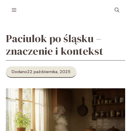
Przejdź
Menu
do
treści
Paciulok po śląsku –
znaczenie i kontekst
Dodano
22 października, 2025