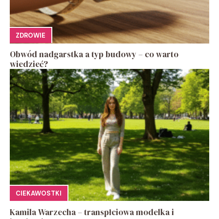
ZDROWIE
Obwód nadgarstka a typ budowy – co warto
wiedzieć?
CIEKAWOSTKI
Kamila Warzecha – transpłciowa modelka i