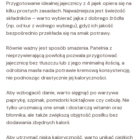
Przygotowanie idealnej jajecznicy z 4 jajek opiera się na
kilku prostych zasadach. Najważniejsza jest świeżość
składników – warto wybierać jajka z dobrego źródła
(np. od kur z wolnego wybiegu), gdyż ich jakość
bezpośrednio przekłada się na smak potrawy.
Równie ważny jest sposób smażenia. Patelnia z
nieprzywierającą powłoką pozwala przygotować
jajecznicę bez tłuszczu lub z jego minimalną ilością, a
odrobina masła nada potrawie kremową konsystencję,
nie podnosząc drastycznie jej kaloryczności.
Aby wzbogacić danie, warto sięgnąć po warzywa:
paprykę, szpinak, pomidorki koktajlowe czy cebulę. Nie
tylko urozmaicą one smak i dostarczą witamin oraz
błonnika, ale także zwiększą objętość posiłku bez
dodawania zbędnych kalorii.
Aby utrzymać niską kaloryczność, warto unikać ciężkich