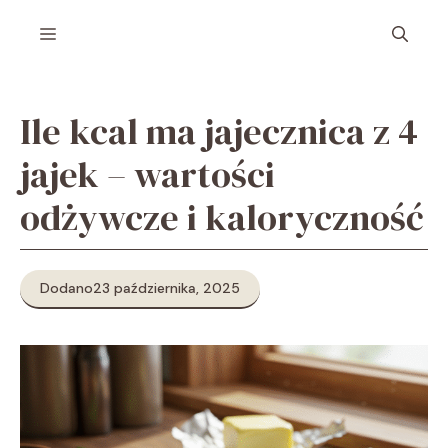
Przejdź
Menu
do
treści
Ile kcal ma jajecznica z 4
jajek – wartości
odżywcze i kaloryczność
Dodano
23 października, 2025